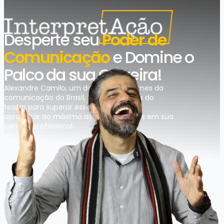
Desperte seu
Poder de
Comunicação
e Domine o
Palco da sua Carreira!
Alexandre Camilo, um dos maiores nomes da
comunicação do Brasil, ensina técnicas do
teatro para superar esses obstáculos e
aproveitar ao máximo as oportunidades em sua
carreira profissional.