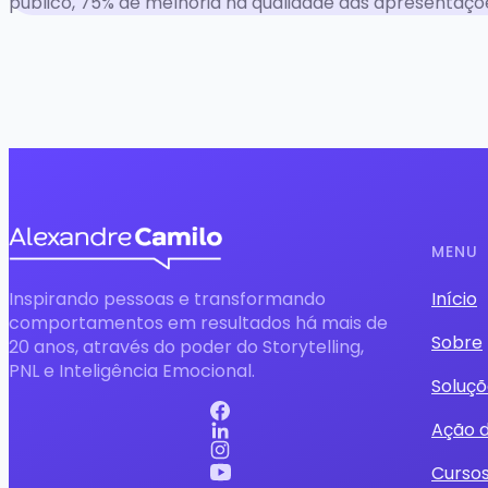
público, 75% de melhoria na qualidade das apresentaçõ
MENU
Inspirando pessoas e transformando
Início
comportamentos em resultados há mais de
Sobre
20 anos, através do poder do Storytelling,
PNL e Inteligência Emocional.
Soluçõ
Ação 
Curso