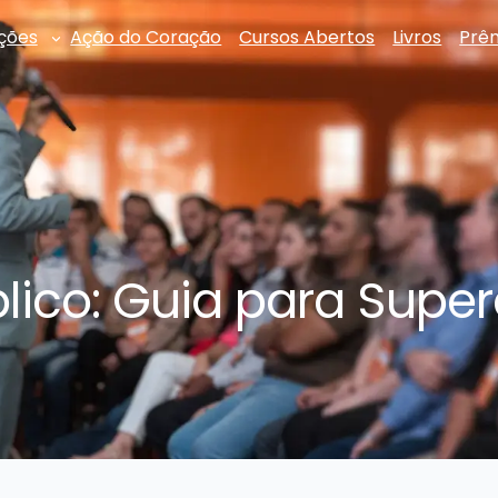
ções
Ação do Coração
Cursos Abertos
Livros
Prê
ico: Guia para Super