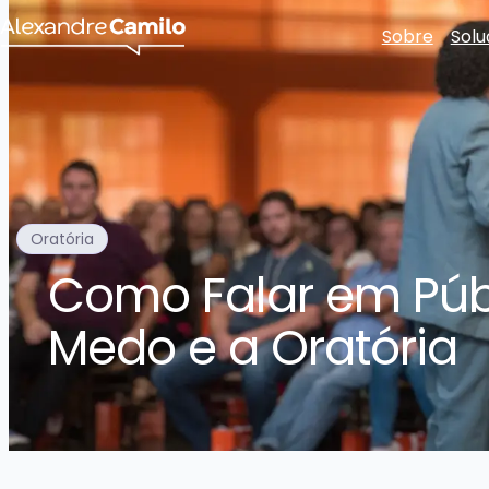
Sobre
Solu
Oratória
Como Falar em Públ
Medo e a Oratória