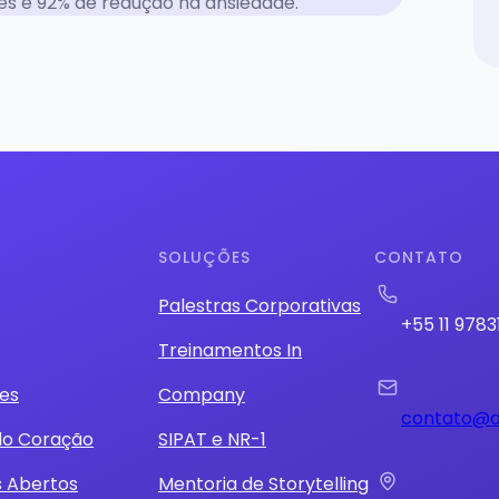
es e 92% de redução na ansiedade.
SOLUÇÕES
CONTATO
Palestras Corporativas
+55 11 9783
Treinamentos In
es
Company
contato@a
do Coração
SIPAT e NR-1
s Abertos
Mentoria de Storytelling