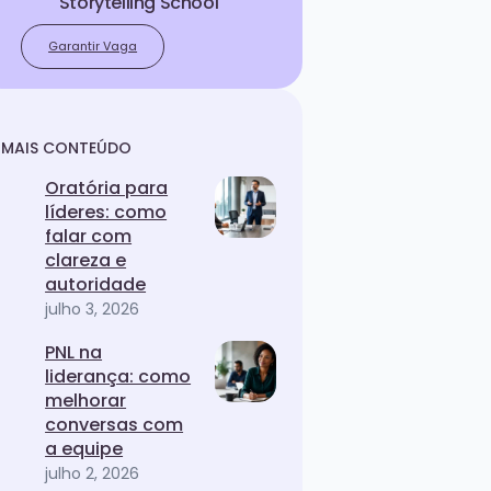
Storytelling School
Garantir Vaga
MAIS CONTEÚDO
Oratória para
líderes: como
falar com
clareza e
autoridade
julho 3, 2026
PNL na
liderança: como
melhorar
conversas com
a equipe
julho 2, 2026