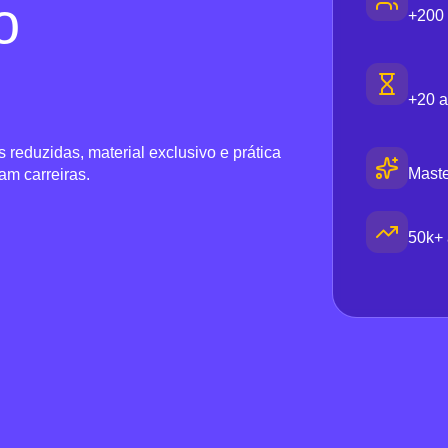
o
+200
+20 a
reduzidas, material exclusivo e prática
Mast
am carreiras.
50k+ 