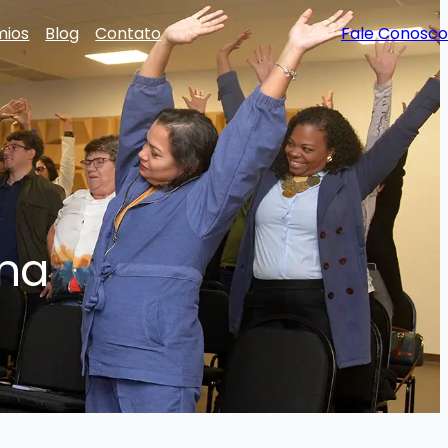
mios
Blog
Contato
Fale Conosco
 na