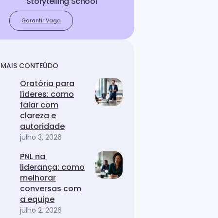
Storytelling School
Garantir Vaga
MAIS CONTEÚDO
Oratória para
líderes: como
falar com
clareza e
autoridade
julho 3, 2026
PNL na
liderança: como
melhorar
conversas com
a equipe
julho 2, 2026