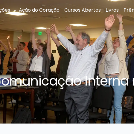
ções
Ação do Coração
Cursos Abertos
Livros
Prê
omunicação Interna