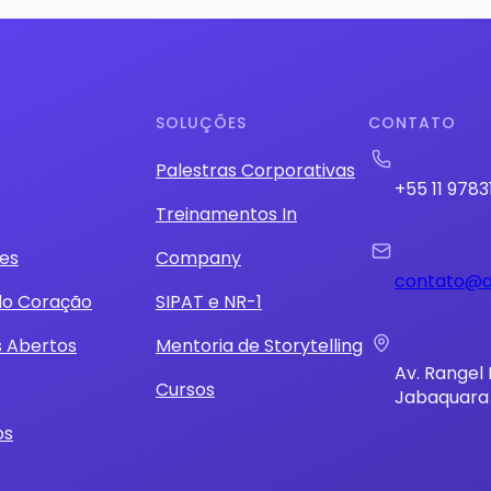
SOLUÇÕES
CONTATO
Palestras Corporativas
+55 11 9783
Treinamentos In
es
Company
contato@a
do Coração
SIPAT e NR-1
s Abertos
Mentoria de Storytelling
Av. Rangel P
Cursos
Jabaquara 
os