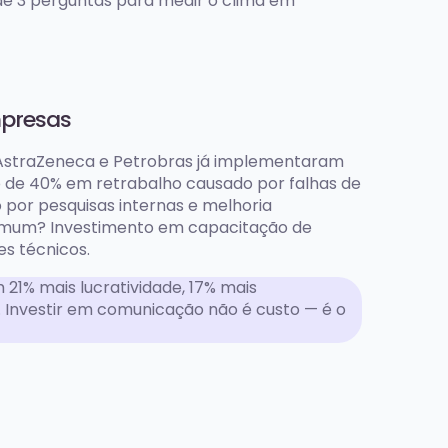
de 3 perguntas para medir o clima em
presas
 AstraZeneca e Petrobras já implementaram
o de 40% em retrabalho causado por falhas de
or pesquisas internas e melhoria
 comum? Investimento em capacitação de
s técnicos.
1% mais lucratividade, 17% mais
 Investir em comunicação não é custo — é o