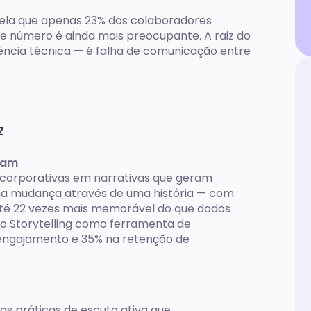
vela que apenas 23% dos colaboradores
se número é ainda mais preocupante. A raiz do
ência técnica — é falha de comunicação entre
z
ctam
 corporativas em narrativas que geram
ma mudança através de uma história — com
até 22 vezes mais memorável do que dados
 o Storytelling como ferramenta de
engajamento e 35% na retenção de
as práticas de escuta ativa que