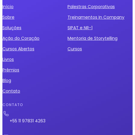
Início
Palestras Corporativas
Sobre
Treinamentos In Company
Soluções
SIPAT e NR-1
Ação do Coração
Mentoria de Storytelling
Cursos Abertos
Cursos
Livros
Prêmios
Blog
Contato
CONTATO
+55 11 97831 4263