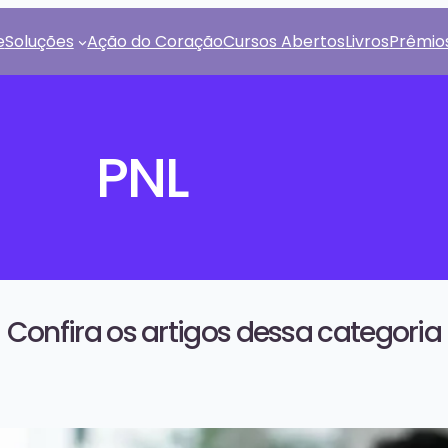
e
Soluções
Ação do Coração
Cursos Abertos
Livros
Prêmio
PNL
Confira os artigos dessa categoria